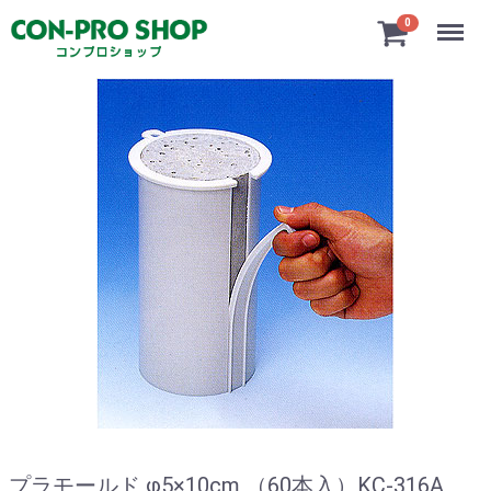
Menu
0
プラモールド φ5×10cm （60本入）KC-316A