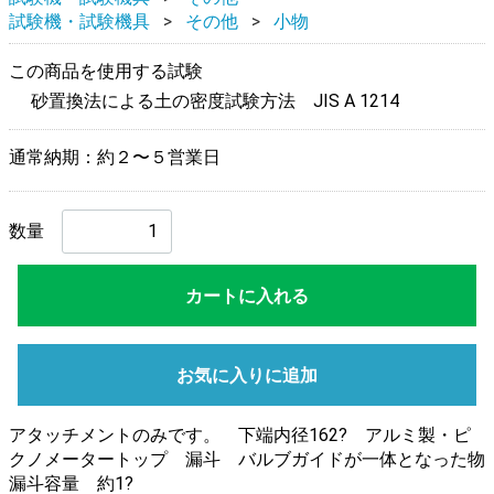
試験機・試験機具
その他
小物
この商品を使用する試験
砂置換法による土の密度試験方法 JIS A 1214
通常納期：約２〜５営業日
数量
カートに入れる
お気に入りに追加
アタッチメントのみです。 下端内径162? アルミ製・ピ
クノメータートップ 漏斗 バルブガイドが一体となった物
漏斗容量 約1?