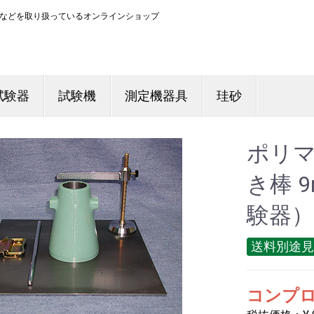
などを取り扱っているオンラインショップ
試験器
試験機
測定機器具
珪砂
ポリ
き棒 
験器） 
送料別途見
コンプロ