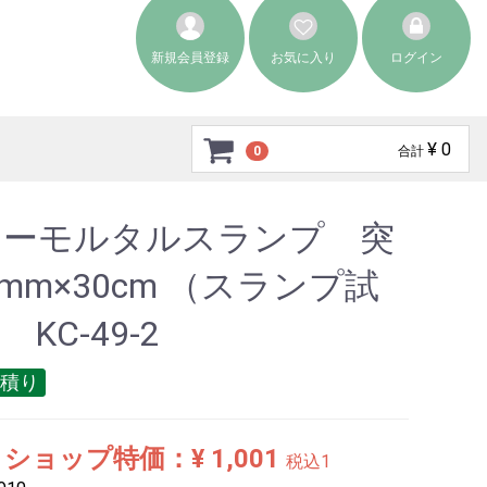
新規会員登録
お気に入り
ログイン
¥ 0
0
合計
マーモルタルスランプ 突
9mm×30cm （スランプ試
KC-49-2
積り
ショップ特価：¥ 1,001
税込1