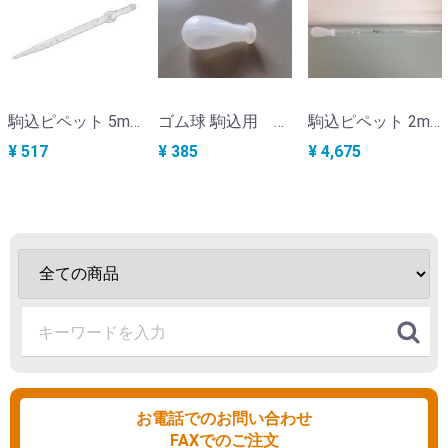
駒込ピペット 5ml (ゴム球無し） KC-258
ゴム球 駒込用 5ml KC-259
駒込ピペット 2ml ゴム球付 (10本入り） KS-132-7A
¥ 517
¥ 385
¥ 4,675
お電話でのお問い合わせ
FAXでのご注文