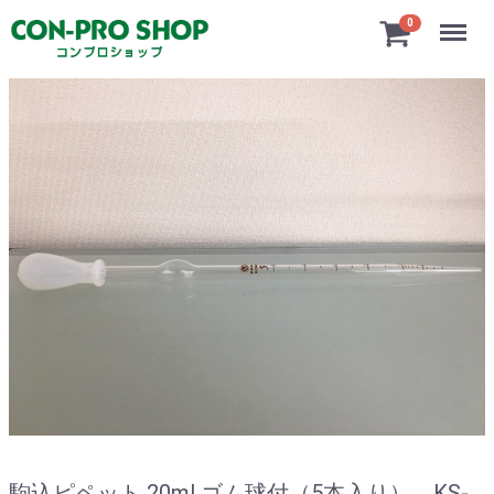
Menu
0
駒込ピペット 20ml ゴム球付（5本入り） KS-