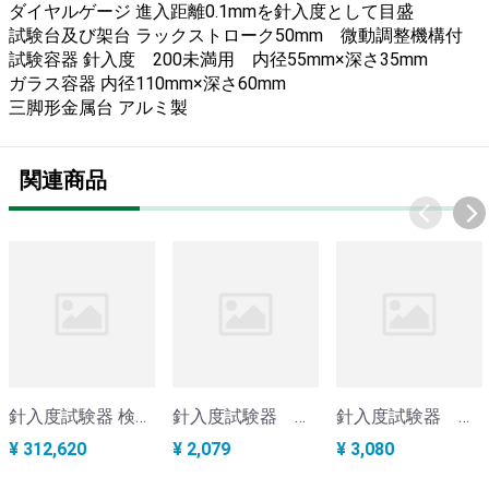
ダイヤルゲージ 進入距離0.1mmを針入度として目盛
試験台及び架台 ラックストローク50mm 微動調整機構付
試験容器 針入度 200未満用 内径55mm×深さ35mm
ガラス容器 内径110mm×深さ60mm
三脚形金属台 アルミ製
関連商品
針入度試験器 検定付き KA-1-B
針入度試験器 試料容器 φ55×35mm KA-1a
針入度試験器 試料容器 φ70×50mm KA-1b
¥ 312,620
¥ 2,079
¥ 3,080