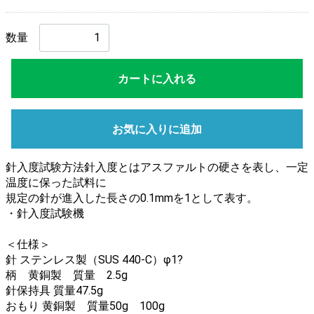
数量
カートに入れる
お気に入りに追加
針入度試験方法針入度とはアスファルトの硬さを表し、一定
温度に保った試料に
規定の針が進入した長さの0.1mmを1として表す。
・針入度試験機
＜仕様＞
針 ステンレス製（SUS 440-C）φ1?
柄 黄銅製 質量 2.5g
針保持具 質量47.5g
おもり 黄銅製 質量50g 100g