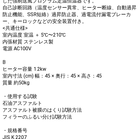
した強制送風プログラム定温恒温器です。
自己診断回路（温度センサー異常、ヒーター断線、自動過昇
防止機能、SSR短絡）過昇防止器、過電流付漏電ブレーカ
ー、キーロックなどの安全装置付き。
<共通仕様>
室内温度 室温 ＋ 5℃〜210℃
内張材質 ステンレス製
電源 AC100V
B
ヒーター容量 1.2kw
室内寸法 (cm) 幅：45 × 奥行：45 × 高さ：45
質量 約50kg
・使用する試験
石油アスファルト
アスファルト被膜のはくり試験方法
フィラーのふるい分け試験方法
・規格番号
JIS K 2207