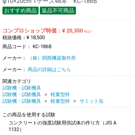
φ10×20cm 1ケース48本 KC-186B
おすすめ商品
返品不可商品
コンプロショップ特価：¥ 20,350
税込1
税抜価格：¥ 18,500
商品コード：
KC-186B
メーカー：
（株）関西機器製作所
メーカー：
商品の詳細はこちら
関連カテゴリ
試験機・試験機具
試験機・試験機具
軽量型枠
試験機・試験機具
軽量型枠
サミット缶
この商品を使用する試験
コンクリートの強度試験用供試体の作り方（JIS A
1132）