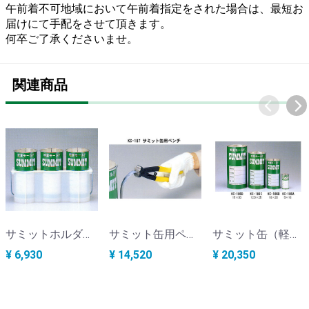
午前着不可地域において午前着指定をされた場合は、最短お
届けにて手配をさせて頂きます。
何卒ご了承くださいませ。
関連商品
サミットホルダー φ10×20cm用 KC-188A
サミット缶用ペンチ 各サイズ適応 KC-187B
サミット缶（軽量モールドサミット） φ12.5×25cm 1ケース18本 KC-186C
¥ 6,930
¥ 14,520
¥ 20,350