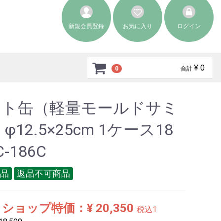
新規会員登録
お気に入り
ログイン
¥ 0
0
合計
ット缶（軽量モールドサミ
φ12.5×25cm 1ケース18
-186C
品
返品不可商品
ショップ特価：¥ 20,350
税込1