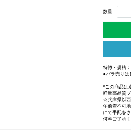
数量
特徴・規格：Cタ
●バラ売りは
*この商品は
軽量高品質ブ
☆兵庫県以西
午前着不可地
にて手配をさ
何卒ご了承く