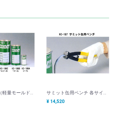
サミット缶（軽量モールドサミット） φ15×30cm 1ケース18本 KC-186D
サミット缶用ペンチ 各サイズ適応 KC-187B
¥ 14,520