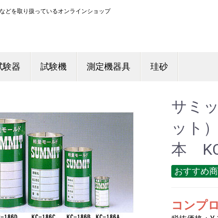
などを取り扱っているオンラインショップ
試験器
試験機
測定機器具
珪砂
サミ
ット） 
本 KC
おすすめ商
コンプロ