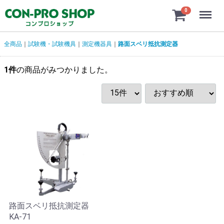
Menu
0
全商品
試験機・試験機具
測定機器具
路面スベリ抵抗測定器
1
件
の商品がみつかりました。
路面スベリ抵抗測定器
KA-71