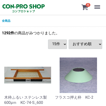
Menu
0
全商品
1292
件
の商品がみつかりました。
木枠ふるい ステンレス製
フラスコ押え枠 KC-2
600μｍ KC-74-S_600